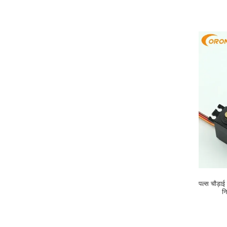
पल्स चौड़ा
न