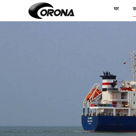
घर
उत