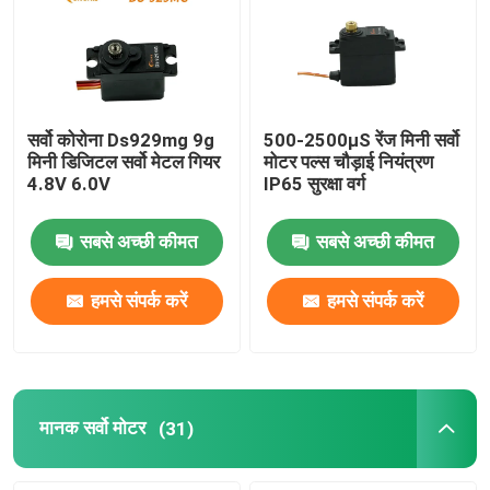
कारखाना भ्रमण
गुणवत्ता नियंत्रण
सर्वो कोरोना Ds929mg 9g
500-2500μS रेंज मिनी सर्वो
मिनी डिजिटल सर्वो मेटल गियर
मोटर पल्स चौड़ाई नियंत्रण
4.8V 6.0V
IP65 सुरक्षा वर्ग
संपर्क करें
सबसे अच्छी कीमत
सबसे अच्छी कीमत
एक उद्धरण का अनुरोध करें
हमसे संपर्क करें
हमसे संपर्क करें
आरसी सर्वो मोटर
मिनी सर्वो मोटर
मानक सर्वो मोटर
(31)
मानक सर्वो मोटर