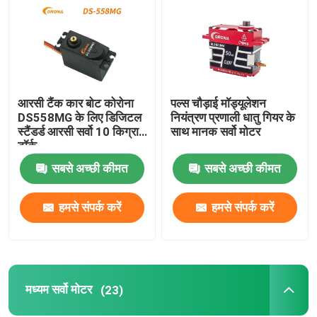
मध्यम सर्वो मोटर
मेटल गियर सर्वो
आरसी टैंक कार बोट कोरोना
पल्स चौड़ाई मॉड्यूलेशन
DS558MG के लिए डिजिटल
नियंत्रण प्रणाली धातु गियर के
डिजिटल सर्वो मोटर
स्टैंडर्ड आरसी सर्वो 10 किग्रा
साथ मानक सर्वो मोटर
टॉर्क
सबसे अच्छी कीमत
सबसे अच्छी कीमत
औद्योगिक सर्वो मोटर
हमसे संपर्क करें
हमसे संपर्क करें
जेआर डीएमएसएस रिसीवर
Futaba S FHSS रिसीवर
मध्यम सर्वो मोटर
(23)
Futaba 2.4 Ghz फास्ट रिसीवर