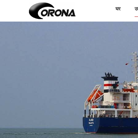
घर
उत